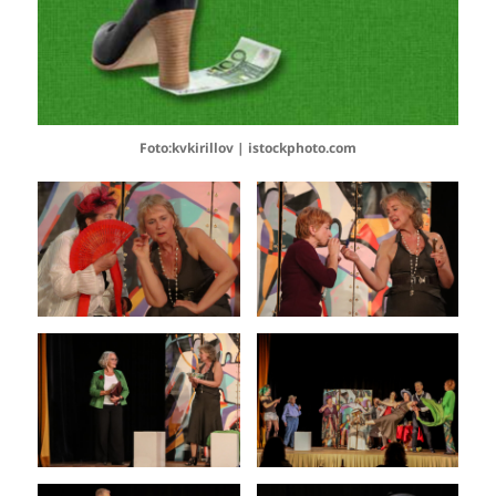
Foto:kvkirillov | istockphoto.com